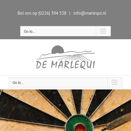
Skip
to
Bel ons op (0226) 394 538
|
info@marlequi.nl
content
Go to...
Go to...