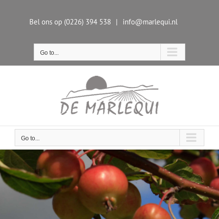
Skip
to
Bel ons op (0226) 394 538
|
info@marlequi.nl
content
Go to...
Go to...