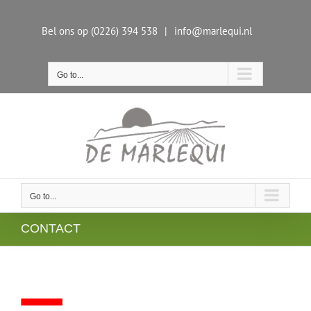
Skip
to
Bel ons op (0226) 394 538
|
info@marlequi.nl
content
Go to...
Go to...
CONTACT