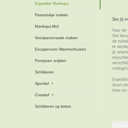
Expeditie Marlequi
Paasstukje maken
Zou jij 
Marlequi-Mol
Voor de 
Het beru
Voorjaarscreatie maken
de tuind
te werke
Escaperoom Warmenhuizen
je reken
misschie
Pompoen snijden
verschil
collega’
Schilderen
Expediti
Sportief
duurt on
thee en 
Creatief
Schilderen op beton