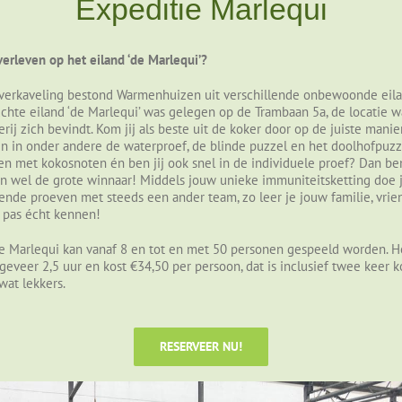
Expeditie Marlequi
overleven op het eiland ‘de Marlequi’?
verkaveling bestond Warmenhuizen uit verschillende onbewoonde eil
chte eiland ‘de Marlequi’ was gelegen op de Trambaan 5a, de locatie w
erij zich bevindt. Kom jij als beste uit de koker door op de juiste mani
n in onder andere de waterproef, de blinde puzzel en het doolhofpuz
en met kokosnoten én ben jij ook snel in de individuele proef? Dan ben
n wel de grote winnaar! Middels jouw unieke immuniteitsketting doe 
lende proeven met steeds een ander team, zo leer je jouw familie, vrie
s pas écht kennen!
e Marlequi kan vanaf 8 en tot en met 50 personen gespeeld worden. H
geveer 2,5 uur en kost €34,50 per persoon, dat is inclusief twee keer ko
wat lekkers.
RESERVEER NU!