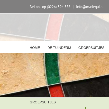
Skip
to
Bel ons op (0226) 394 538
|
info@marlequi.nl
content
HOME
DE TUINDERIJ
GROEPSUITJES
GROEPSUITJES