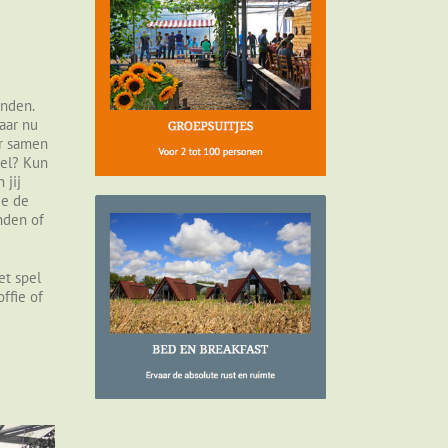
anden.
aar nu
er samen
zel? Kun
 jij
je de
nden of
et spel
ffie of