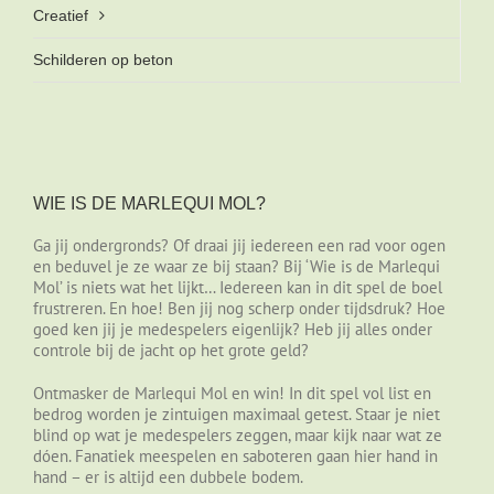
Creatief
Schilderen op beton
WIE IS DE MARLEQUI MOL?
Ga jij ondergronds? Of draai jij iedereen een rad voor ogen
en beduvel je ze waar ze bij staan? Bij ‘Wie is de Marlequi
Mol’ is niets wat het lijkt… Iedereen kan in dit spel de boel
frustreren. En hoe! Ben jij nog scherp onder tijdsdruk? Hoe
goed ken jij je medespelers eigenlijk? Heb jij alles onder
controle bij de jacht op het grote geld?
Ontmasker de Marlequi Mol en win! In dit spel vol list en
bedrog worden je zintuigen maximaal getest. Staar je niet
blind op wat je medespelers zeggen, maar kijk naar wat ze
dóen. Fanatiek meespelen en saboteren gaan hier hand in
hand – er is altijd een dubbele bodem.