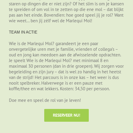
staren op dingen die er niet zijn? Of het slim is om je kansen
te spreiden of om vol in te zetten op die ene mol – dat blijkt
pas aan het einde. Bovendien: hoe goed speel jij je rol? Want
wie weet… ben jij zélf wel de Marlequi Mol!
TEAM IN ACTIE
Wie is de Marlequi Mol? garandeert je een paar
onvergetelijke uren met je familie, vrienden of collega’s –
oud en jong kan meedoen aan de afwisselende opdrachten.
Je speelt Wie is de Marlequi Mol? met minimaal 8 en
maximaal 30 personen (dan in drie groepen). Wij zorgen voor
begeleiding en zijn jury – dat is wel zo handig in het heetst
van de strijd! Het parcours is in onze kas – het weer is dus
nooit spelbreker. Halverwege is er een pauze met
koffie/thee en wat lekkers. Kosten: 34,50 per persoon.
Doe mee en speel de rol van je leven!
RESERVEER NU!