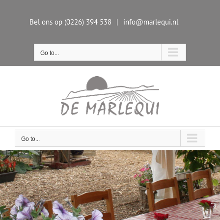
Skip
to
Bel ons op (0226) 394 538
|
info@marlequi.nl
content
Go to...
Go to...