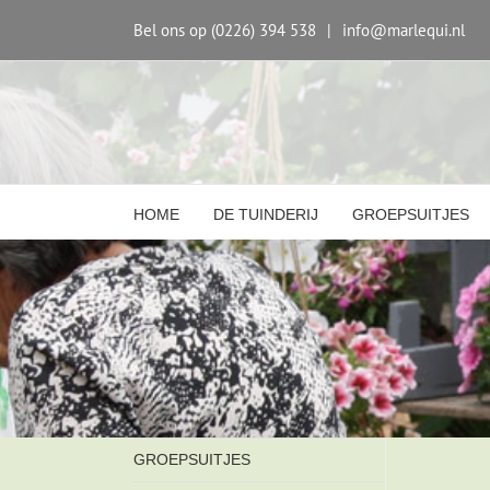
Skip
to
Bel ons op (0226) 394 538
|
info@marlequi.nl
content
HOME
DE TUINDERIJ
GROEPSUITJES
GROEPSUITJES