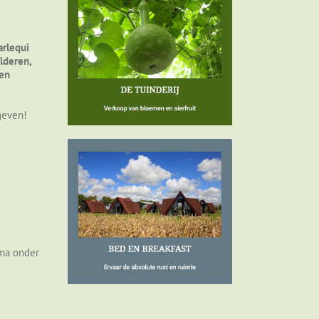
arlequi
lderen,
ken
 geven!
mma onder