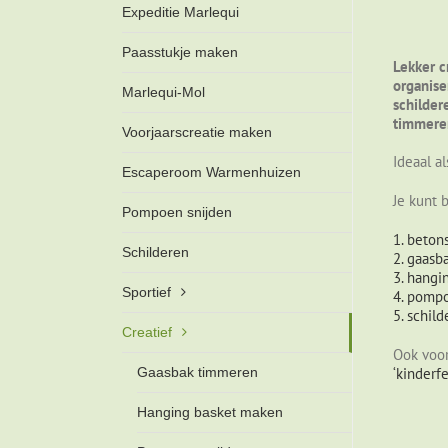
Expeditie Marlequi
Paasstukje maken
Lekker c
organise
Marlequi-Mol
schilder
timmeren
Voorjaarscreatie maken
Ideaal a
Escaperoom Warmenhuizen
Je kunt 
Pompoen snijden
1. beton
Schilderen
2. gaasb
3. hangi
Sportief
4. pompo
5. schil
Creatief
Ook voor
‘kinderfe
Gaasbak timmeren
Hanging basket maken