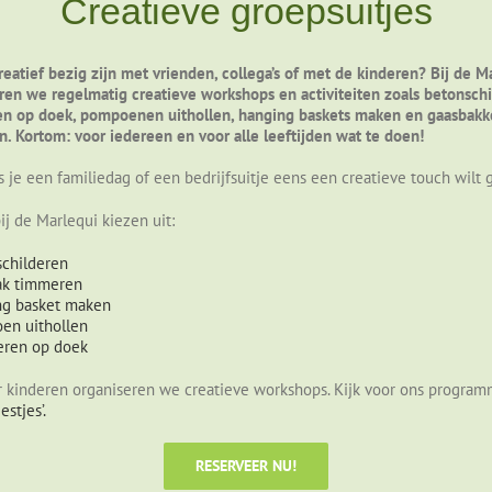
Creatieve groepsuitjes
reatief bezig zijn met vrienden, collega’s of met de kinderen? Bij de M
ren we regelmatig creatieve workshops en activiteiten zoals betonschi
en op doek, pompoenen uithollen, hanging baskets maken en gaasbak
. Kortom: voor iedereen en voor alle leeftijden wat te doen!
ls je een familiedag of een bedrijfsuitje eens een creatieve touch wilt
bij de Marlequi kiezen uit:
schilderen
ak timmeren
ng basket maken
en uithollen
deren op doek
 kinderen organiseren we creatieve workshops. Kijk voor ons progra
estjes’.
RESERVEER NU!