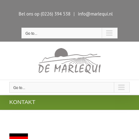
Skip
to
Bel ons op (0226) 394 538
|
info@marlequi.nl
content
Go to...
Go to...
KONTAKT